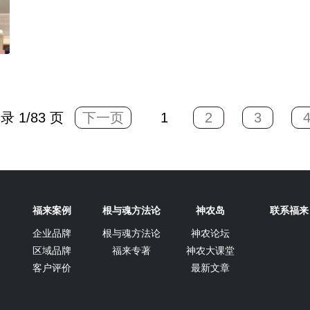
录 1/83 页
下一页
1
2
3
福来案例
根与魂方法论
神农岛
联系福来
企业品牌
根与魂方法论
神农论坛
区域品牌
福来专著
神农大课堂
客户评价
最新文章