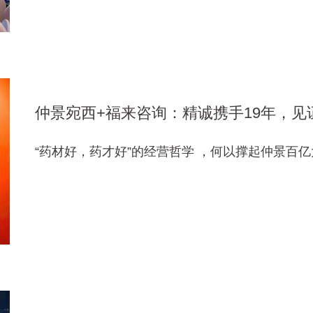
仲景宛西+福来咨询：精诚携手19年，见
“药材好，药才好”的经营哲学 ，何以撑起仲景百