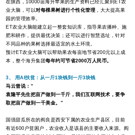
在陕西，10000亩海升苹果的生产资料已经汇聚到ET农
业大脑，可以
对每棵果树进行个性化管理
，大大提高果
园的管理效率。
ET农业大脑能建立起一整套知识库，指导果农播种、施
肥和耕作，提供最优决策；还可以进行智慧选址，针对
不同品种的果树选择最适宜的水土环境。
预计ET农业大脑可以帮助果农每亩地节省200元以上成
本，整个海升集团
每年约可节省2000万人民币。
3、 用AI扶贫：从一斤1块钱到一斤3块钱
马云曾说：“
袁隆平先生把亩产做到一千斤，我们互联网技术，要争
取把亩产做到一千美金。”
国强甜瓜所在的阎良是西安下属的农业生产县区，目前
有近600户贫困户，农业收入是该县的主要收入来源。阎