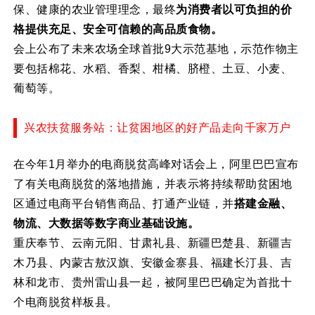
保、健康的农业管理理念，最终
为消费者以可负担的价
格提供充足、安全可信赖的高品质食物。
会上公布了未来农场全球首批9大示范基地，示范作物主
要包括棉花、水稻、香梨、柑橘、脐橙、土豆、小麦、
葡萄等。
兴农扶贫服务站：让贫困地区的好产品走向千家万户
在今年1月举办的电商脱贫高峰对话会上，阿里巴巴宣布
了有关电商脱贫的落地措施，并表示将持续帮助贫困地
区通过电商平台销售商品、打通产业链，并
搭建金融、
物流、大数据等数字商业基础设施。
重庆奉节、云南元阳、甘肃礼县、新疆巴楚县、新疆吉
木乃县、内蒙古敖汉旗、安徽金寨县、福建长汀县、吉
林和龙市、贵州雷山县一起，被阿里巴巴确定为首批十
个电商脱贫样板县。