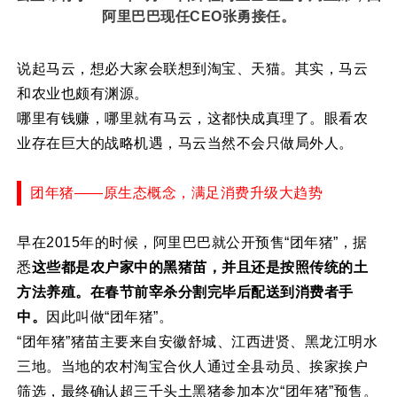
阿里巴巴现任CEO张勇接任。
说起马云，想必大家会联想到淘宝、天猫。其实，马云
和农业也颇有渊源。
哪里有钱赚，哪里就有马云，这都快成真理了。眼看农
业存在巨大的战略机遇，马云当然不会只做局外人。
团年猪——原生态概念，满足消费升级大趋势
早在2015年的时候，阿里巴巴就公开预售“团年猪”，据
悉
这些都是农户家中的黑猪苗，并且还是按照传统的土
方法养殖。在春节前宰杀分割完毕后配送到消费者手
中。
因此叫做“团年猪”。
“团年猪”猪苗主要来自安徽舒城、江西进贤、黑龙江明水
三地。当地的农村淘宝合伙人通过全县动员、挨家挨户
筛选，最终确认超三千头土黑猪参加本次“团年猪”预售。