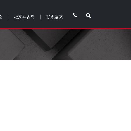
论
福来神农岛
联系福来